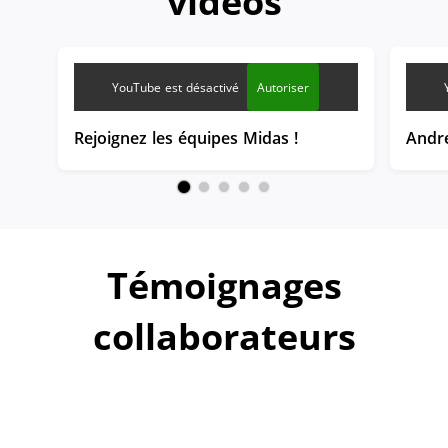
vidéos
YouTube est désactivé
Autoriser
Rejoignez les équipes Midas !
Andr
Témoignages
collaborateurs