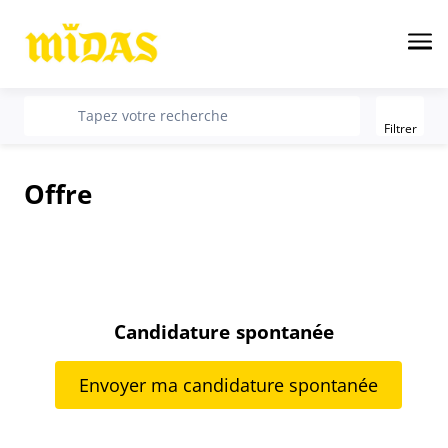
Me
Filter
recherche
Tapez votre recherche
Filtrer
Offre
Candidature spontanée
Envoyer ma candidature spontanée